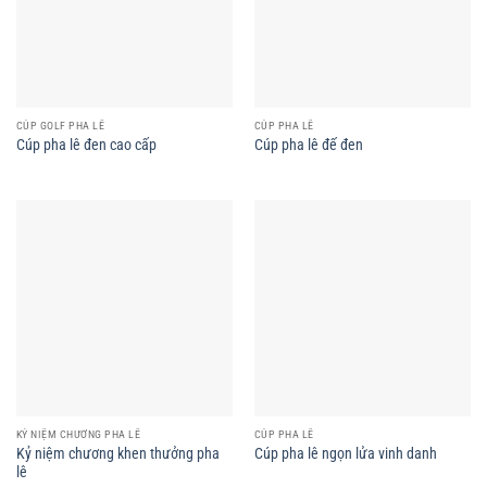
CÚP GOLF PHA LÊ
CÚP PHA LÊ
Cúp pha lê đen cao cấp
Cúp pha lê đế đen
KỶ NIỆM CHƯƠNG PHA LÊ
CÚP PHA LÊ
Kỷ niệm chương khen thưởng pha
Cúp pha lê ngọn lửa vinh danh
lê