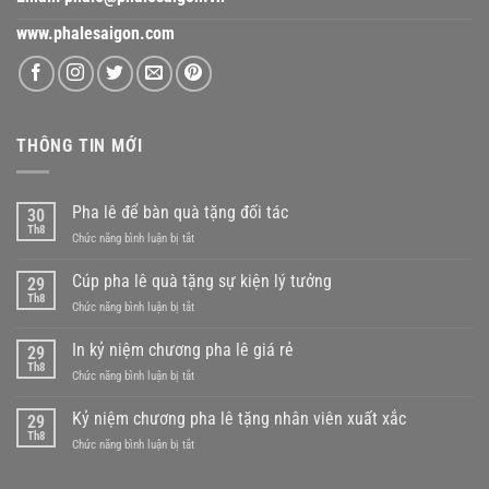
www.phalesaigon.com
THÔNG TIN MỚI
Pha lê để bàn quà tặng đối tác
30
Th8
ở
Chức năng bình luận bị tắt
Pha
lê
Cúp pha lê quà tặng sự kiện lý tưởng
29
để
Th8
ở
Chức năng bình luận bị tắt
bàn
Cúp
quà
pha
In kỷ niệm chương pha lê giá rẻ
tặng
29
lê
Th8
đối
ở
Chức năng bình luận bị tắt
quà
tác
In
tặng
kỷ
Kỷ niệm chương pha lê tặng nhân viên xuất xắc
sự
29
niệm
Th8
kiện
ở
Chức năng bình luận bị tắt
chương
lý
Kỷ
pha
tưởng
niệm
lê