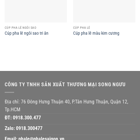
CÚP PHA LÊ NGÔI SAO
CÚP PHA LÊ
Cúp pha lê ngôi sao tri ân
Cúp pha lê màu kim cương
CÔNG TY TNHH SẢN XUẤT THƯƠNG MẠI SONG NGƯU
Địa chỉ: 76 Đông Hưng Thuận 40, P.Tân Hưng Thuận, Quận 12,
Tp.HCM
ĐT:
0918.300.477
Zalo:
0918.300477
Email:
phale@phalesaigon.vn