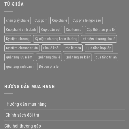
chương
TỪ KHÓA
giá
pha
rẻ
lê
tặng
chặn giấy pha lê
Cúp golf
Cúp pha lê
Cúp pha lê ngôi sao
nhân
viên
Cúp pha lê vinh danh
Cúp quần vợt
Cúp tennis
Cúp thể thao pha lê
xuất
xắc
Kỷ niệm chương
Kỷ niệm chương khen thưởng
kỷ niệm chương pha lê
Kỷ niệm chương tri ân
Pha lê khối
Pha lê màu
Quà tặng họp lớp
quà tặng lưu niệm
Quà tặng pha lê
Quà tặng sự kiện
quà tặng tri ân
quà tặng vinh danh
Để bàn pha lê
HƯỚNG DẪN MUA HÀNG
Hướng dẫn mua hàng
Chính sách đổi trả
Câu hỏi thường gặp