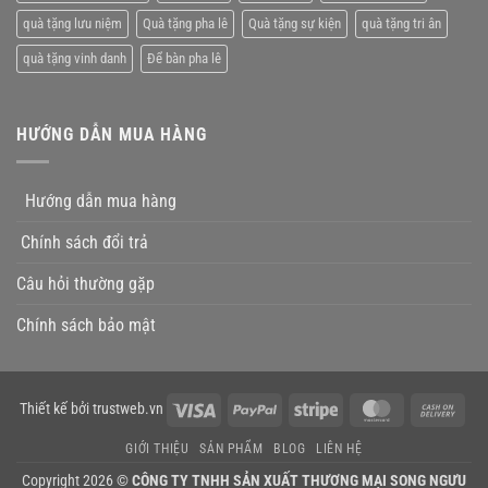
quà tặng lưu niệm
Quà tặng pha lê
Quà tặng sự kiện
quà tặng tri ân
quà tặng vinh danh
Để bàn pha lê
HƯỚNG DẪN MUA HÀNG
Hướng dẫn mua hàng
Chính sách đổi trả
Câu hỏi thường gặp
Chính sách bảo mật
Visa
PayPal
Stripe
MasterCard
Cas
Thiết kế bởi
trustweb.vn
On
GIỚI THIỆU
SẢN PHẨM
BLOG
LIÊN HỆ
Deli
Copyright 2026 ©
CÔNG TY TNHH SẢN XUẤT THƯƠNG MẠI SONG NGƯU