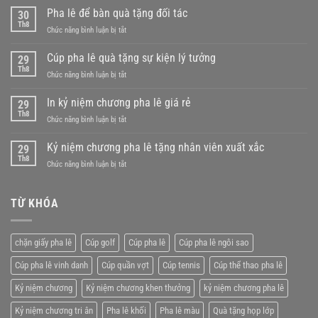
Pha lê để bàn quà tặng đối tác
30
Th8
ở
Chức năng bình luận bị tắt
Pha
lê
Cúp pha lê quà tặng sự kiện lý tưởng
29
để
Th8
ở
Chức năng bình luận bị tắt
bàn
Cúp
quà
pha
In kỷ niệm chương pha lê giá rẻ
tặng
29
lê
Th8
đối
ở
Chức năng bình luận bị tắt
quà
tác
In
tặng
kỷ
Kỷ niệm chương pha lê tặng nhân viên xuất xắc
sự
29
niệm
Th8
kiện
ở
Chức năng bình luận bị tắt
chương
lý
Kỷ
pha
tưởng
niệm
lê
chương
TỪ KHÓA
giá
pha
rẻ
lê
tặng
chặn giấy pha lê
Cúp golf
Cúp pha lê
Cúp pha lê ngôi sao
nhân
viên
Cúp pha lê vinh danh
Cúp quần vợt
Cúp tennis
Cúp thể thao pha lê
xuất
xắc
Kỷ niệm chương
Kỷ niệm chương khen thưởng
kỷ niệm chương pha lê
Kỷ niệm chương tri ân
Pha lê khối
Pha lê màu
Quà tặng họp lớp