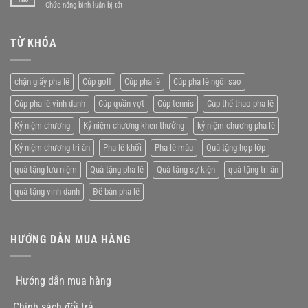
ở
Chức năng bình luận bị tắt
chương
lý
Kỷ
pha
tưởng
niệm
lê
chương
TỪ KHÓA
giá
pha
rẻ
lê
tặng
chặn giấy pha lê
Cúp golf
Cúp pha lê
Cúp pha lê ngôi sao
nhân
viên
Cúp pha lê vinh danh
Cúp quần vợt
Cúp tennis
Cúp thể thao pha lê
xuất
xắc
Kỷ niệm chương
Kỷ niệm chương khen thưởng
kỷ niệm chương pha lê
Kỷ niệm chương tri ân
Pha lê khối
Pha lê màu
Quà tặng họp lớp
quà tặng lưu niệm
Quà tặng pha lê
Quà tặng sự kiện
quà tặng tri ân
quà tặng vinh danh
Để bàn pha lê
HƯỚNG DẪN MUA HÀNG
Hướng dẫn mua hàng
Chính sách đổi trả