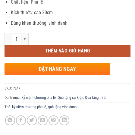
Chất liệu: Pha lê
là:
tại
280,000 ₫.
là:
Kích thước: cao 20cm
275,000 ₫.
Dùng khen thưởng, vinh danh
Số lượng
THÊM VÀO GIỎ HÀNG
ĐẶT HÀNG NGAY
SKU:
PL47
Danh mục:
Kỷ niệm chương pha lê
,
Quà tặng sự kiện
,
Quà tặng tri ân
Thẻ:
kỷ niệm chương pha lê
,
quà tặng vinh danh