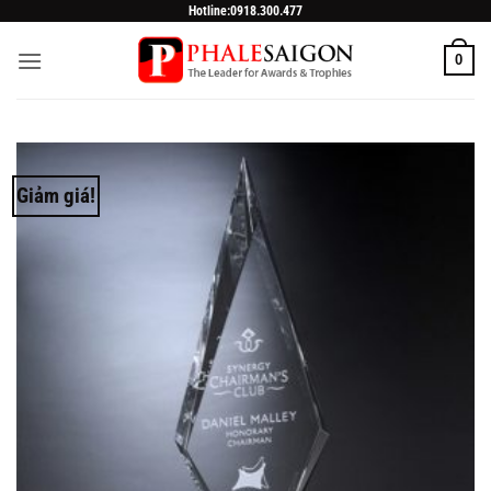
Skip
Hotline:0918.300.477
to
0
content
Giảm giá!