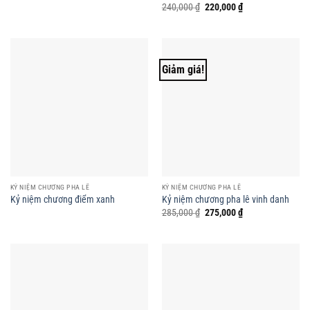
Giá
Giá
240,000
₫
220,000
₫
gốc
hiện
là:
tại
240,000 ₫.
là:
220,000 ₫.
Giảm giá!
KỶ NIỆM CHƯƠNG PHA LÊ
KỶ NIỆM CHƯƠNG PHA LÊ
Kỷ niệm chương điểm xanh
Kỷ niệm chương pha lê vinh danh
Giá
Giá
285,000
₫
275,000
₫
gốc
hiện
là:
tại
285,000 ₫.
là:
275,000 ₫.