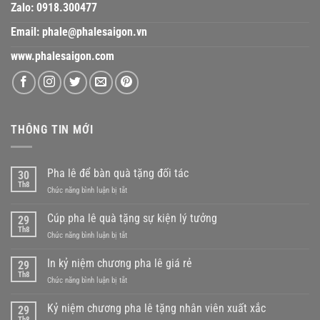
Zalo:
0918.300477
Email:
phale@phalesaigon.vn
www.phalesaigon.com
THÔNG TIN MỚI
Pha lê để bàn quà tặng đối tác
30
Th8
ở
Chức năng bình luận bị tắt
Pha
lê
Cúp pha lê quà tặng sự kiện lý tưởng
29
để
Th8
ở
Chức năng bình luận bị tắt
bàn
Cúp
quà
pha
In kỷ niệm chương pha lê giá rẻ
tặng
29
lê
Th8
đối
ở
Chức năng bình luận bị tắt
quà
tác
In
tặng
kỷ
Kỷ niệm chương pha lê tặng nhân viên xuất xắc
sự
29
niệm
Th8
kiện