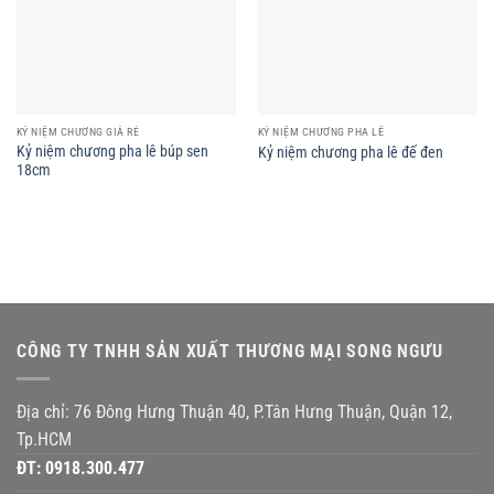
KỶ NIỆM CHƯƠNG GIÁ RẺ
KỶ NIỆM CHƯƠNG PHA LÊ
Kỷ niệm chương pha lê búp sen
Kỷ niệm chương pha lê đế đen
18cm
CÔNG TY TNHH SẢN XUẤT THƯƠNG MẠI SONG NGƯU
Địa chỉ: 76 Đông Hưng Thuận 40, P.Tân Hưng Thuận, Quận 12,
Tp.HCM
ĐT:
0918.300.477