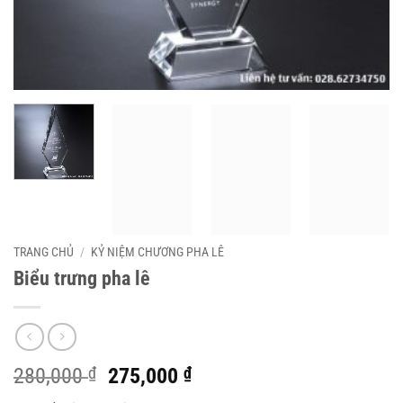
TRANG CHỦ
/
KỶ NIỆM CHƯƠNG PHA LÊ
Biểu trưng pha lê
Giá
Giá
280,000
₫
275,000
₫
gốc
hiện