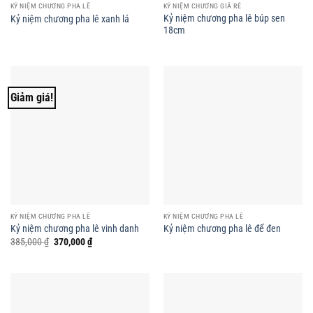
KỶ NIỆM CHƯƠNG PHA LÊ
KỶ NIỆM CHƯƠNG GIÁ RẺ
Kỷ niệm chương pha lê búp sen
Kỷ niệm chương pha lê xanh lá
18cm
Giảm giá!
KỶ NIỆM CHƯƠNG PHA LÊ
KỶ NIỆM CHƯƠNG PHA LÊ
Kỷ niệm chương pha lê vinh danh
Kỷ niệm chương pha lê đế đen
Giá
Giá
385,000
₫
370,000
₫
gốc
hiện
là:
tại
385,000 ₫.
là:
370,000 ₫.