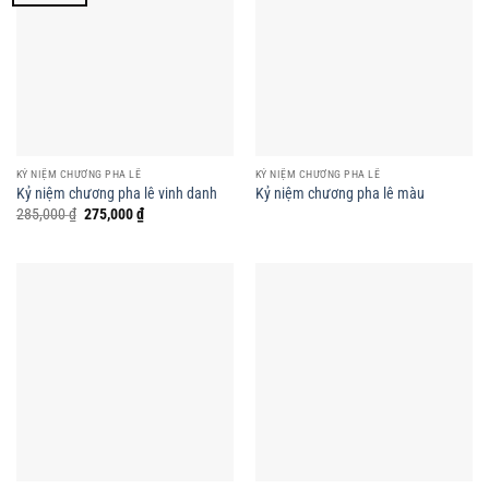
KỶ NIỆM CHƯƠNG PHA LÊ
KỶ NIỆM CHƯƠNG PHA LÊ
Kỷ niệm chương pha lê vinh danh
Kỷ niệm chương pha lê màu
Giá
Giá
285,000
₫
275,000
₫
gốc
hiện
là:
tại
285,000 ₫.
là:
275,000 ₫.