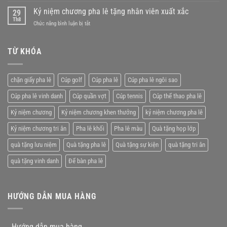
tặng
kỷ
Kỷ niệm chương pha lê tặng nhân viên xuất xắc
sự
29
niệm
Th8
kiện
ở
Chức năng bình luận bị tắt
chương
lý
Kỷ
pha
tưởng
niệm
lê
chương
TỪ KHÓA
giá
pha
rẻ
lê
tặng
chặn giấy pha lê
Cúp golf
Cúp pha lê
Cúp pha lê ngôi sao
nhân
viên
Cúp pha lê vinh danh
Cúp quần vợt
Cúp tennis
Cúp thể thao pha lê
xuất
xắc
Kỷ niệm chương
Kỷ niệm chương khen thưởng
kỷ niệm chương pha lê
Kỷ niệm chương tri ân
Pha lê khối
Pha lê màu
Quà tặng họp lớp
quà tặng lưu niệm
Quà tặng pha lê
Quà tặng sự kiện
quà tặng tri ân
quà tặng vinh danh
Để bàn pha lê
HƯỚNG DẪN MUA HÀNG
Hướng dẫn mua hàng