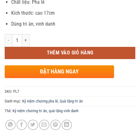
Chất liệu: Pha lê
là:
tại
240,000 ₫.
là:
Kích thước: cao 17cm
220,000 ₫.
Dùng tri ân, vinh danh
Số lượng
THÊM VÀO GIỎ HÀNG
ĐẶT HÀNG NGAY
SKU:
PL7
Danh mục:
Kỷ niệm chương pha lê
,
Quà tặng tri ân
Thẻ:
Kỷ niệm chương tri ân
,
quà tặng vinh danh