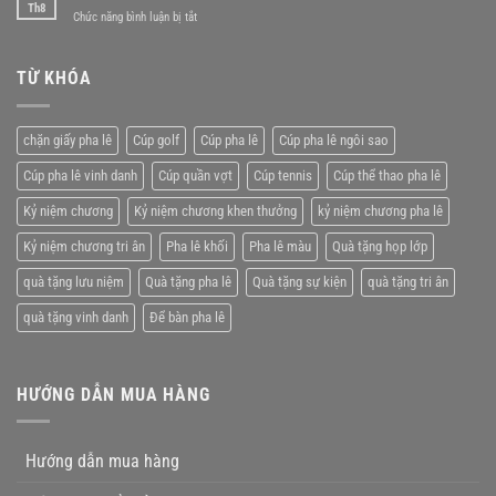
niệm
Th8
kiện
ở
Chức năng bình luận bị tắt
chương
lý
Kỷ
pha
tưởng
niệm
lê
chương
TỪ KHÓA
giá
pha
rẻ
lê
tặng
chặn giấy pha lê
Cúp golf
Cúp pha lê
Cúp pha lê ngôi sao
nhân
viên
Cúp pha lê vinh danh
Cúp quần vợt
Cúp tennis
Cúp thể thao pha lê
xuất
xắc
Kỷ niệm chương
Kỷ niệm chương khen thưởng
kỷ niệm chương pha lê
Kỷ niệm chương tri ân
Pha lê khối
Pha lê màu
Quà tặng họp lớp
quà tặng lưu niệm
Quà tặng pha lê
Quà tặng sự kiện
quà tặng tri ân
quà tặng vinh danh
Để bàn pha lê
HƯỚNG DẪN MUA HÀNG
Hướng dẫn mua hàng