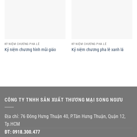
KỶ NIỆM CHƯƠNG PHA LÊ
KỶ NIỆM CHƯƠNG PHA LÊ
Kỷ niệm chương hình mũi giáo
Kỷ niệm chương pha lê xanh lá
CÔNG TY TNHH SẢN XUẤT THƯƠNG MẠI SONG NGƯU
Địa chỉ: 76 Đông Hưng Thuận 40, P.Tân Hưng Thuận, Quận 12,
Tp.HCM
ĐT:
0918.300.477