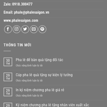
Zalo:
0918.300477
Email:
phale@phalesaigon.vn
www.phalesaigon.com
THÔNG TIN MỚI
Pha lê để bàn quà tặng đối tác
30
Th8
ở
Chức năng bình luận bị tắt
Pha
lê
Cúp pha lê quà tặng sự kiện lý tưởng
29
để
Th8
ở
Chức năng bình luận bị tắt
bàn
Cúp
quà
pha
In kỷ niệm chương pha lê giá rẻ
tặng
29
lê
Th8
đối
ở
Chức năng bình luận bị tắt
quà
tác
In
tặng
kỷ
Kỷ niệm chương pha lê tặng nhân viên xuất xắc
sự
29