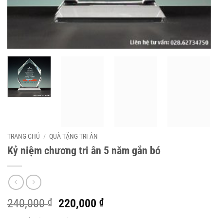
TRANG CHỦ
/
QUÀ TẶNG TRI ÂN
Kỷ niệm chương tri ân 5 năm gắn bó
Giá
Giá
240,000
₫
220,000
₫
gốc
hiện