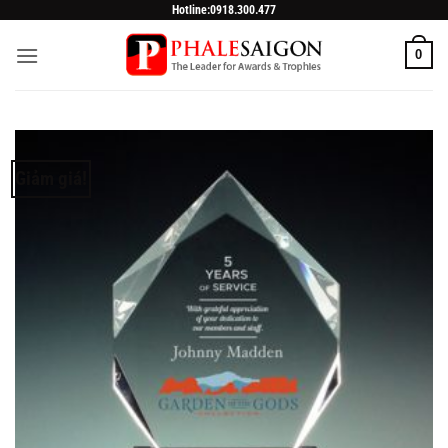
Skip
Hotline:0918.300.477
to
0
content
Giảm giá!