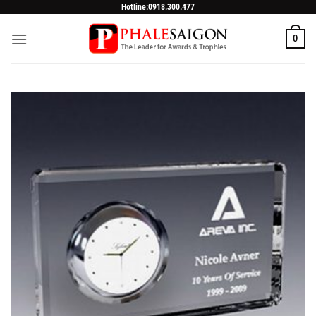
Skip
Hotline:0918.300.477
to
0
content