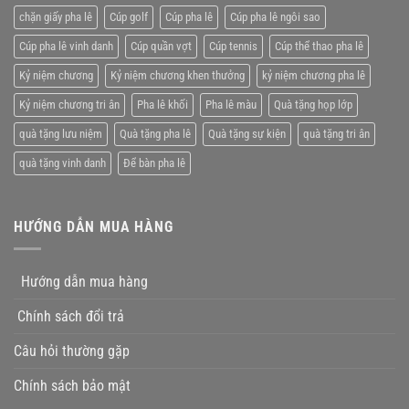
tặng
chặn giấy pha lê
Cúp golf
Cúp pha lê
Cúp pha lê ngôi sao
nhân
viên
Cúp pha lê vinh danh
Cúp quần vợt
Cúp tennis
Cúp thể thao pha lê
xuất
xắc
Kỷ niệm chương
Kỷ niệm chương khen thưởng
kỷ niệm chương pha lê
Kỷ niệm chương tri ân
Pha lê khối
Pha lê màu
Quà tặng họp lớp
quà tặng lưu niệm
Quà tặng pha lê
Quà tặng sự kiện
quà tặng tri ân
quà tặng vinh danh
Để bàn pha lê
HƯỚNG DẪN MUA HÀNG
Hướng dẫn mua hàng
Chính sách đổi trả
Câu hỏi thường gặp
Chính sách bảo mật