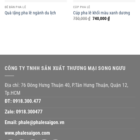
ĐỂ BÀN PHA LÊ
CÚP PHA LÊ
Quà tặng pha lê ngành du lịch
Cúp pha lê khối màu xanh dương
Giá
Giá
750,000
₫
740,000
₫
gốc
hiện
là:
tại
750,000 ₫.
là:
740,000 ₫.
CÔNG TY TNHH SẢN XUẤT THƯƠNG MẠI SONG NGƯU
Địa chỉ: 76 Đông Hưng Thuận 40, P.Tân Hưng Thuận, Quận 12,
Tp.HCM
ĐT:
0918.300.477
Zalo:
0918.300477
Email:
phale@phalesaigon.vn
www.phalesaigon.com