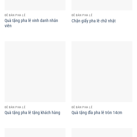
ĐỂ BÀN PHA LÊ
ĐỂ BÀN PHA LÊ
Quà tặng pha lê vinh danh nhân
Chặn giấy pha lê chữ nhật
viên
ĐỂ BÀN PHA LÊ
ĐỂ BÀN PHA LÊ
Quà tặng pha lê tặng khách hàng
Quà tặng đĩa pha lê tròn 14cm