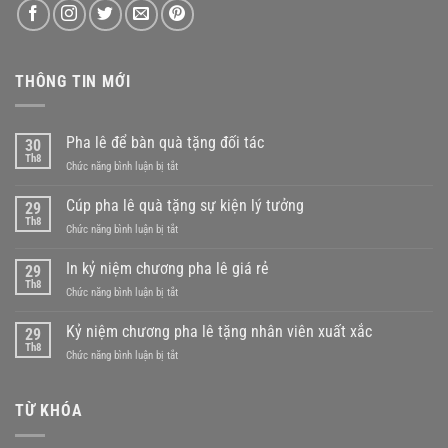
THÔNG TIN MỚI
Pha lê để bàn quà tặng đối tác
30
Th8
ở
Chức năng bình luận bị tắt
Pha
lê
Cúp pha lê quà tặng sự kiện lý tưởng
29
để
Th8
ở
Chức năng bình luận bị tắt
bàn
Cúp
quà
pha
In kỷ niệm chương pha lê giá rẻ
tặng
29
lê
Th8
đối
ở
Chức năng bình luận bị tắt
quà
tác
In
tặng
kỷ
Kỷ niệm chương pha lê tặng nhân viên xuất xắc
sự
29
niệm
Th8
kiện
ở
Chức năng bình luận bị tắt
chương
lý
Kỷ
pha
tưởng
niệm
lê
chương
TỪ KHÓA
giá
pha
rẻ
lê