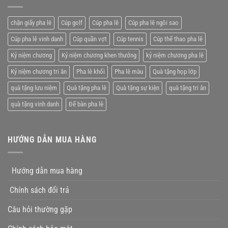
pha
rẻ
lê
tặng
chặn giấy pha lê
Cúp golf
Cúp pha lê
Cúp pha lê ngôi sao
nhân
viên
Cúp pha lê vinh danh
Cúp quần vợt
Cúp tennis
Cúp thể thao pha lê
xuất
xắc
Kỷ niệm chương
Kỷ niệm chương khen thưởng
kỷ niệm chương pha lê
Kỷ niệm chương tri ân
Pha lê khối
Pha lê màu
Quà tặng họp lớp
quà tặng lưu niệm
Quà tặng pha lê
Quà tặng sự kiện
quà tặng tri ân
quà tặng vinh danh
Để bàn pha lê
HƯỚNG DẪN MUA HÀNG
Hướng dẫn mua hàng
Chính sách đổi trả
Câu hỏi thường gặp