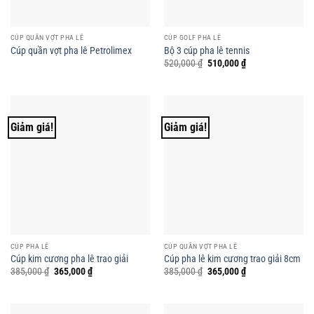
CÚP QUẦN VỢT PHA LÊ
CÚP GOLF PHA LÊ
Cúp quần vợt pha lê Petrolimex
Bộ 3 cúp pha lê tennis
Giá
Giá
520,000
₫
510,000
₫
gốc
hiện
là:
tại
520,000 ₫.
là:
510,000 ₫.
Giảm giá!
Giảm giá!
CÚP PHA LÊ
CÚP QUẦN VỢT PHA LÊ
Cúp kim cương pha lê trao giải
Cúp pha lê kim cương trao giải 8cm
Giá
Giá
Giá
Giá
385,000
₫
365,000
₫
385,000
₫
365,000
₫
gốc
hiện
gốc
hiện
là:
tại
là:
tại
385,000 ₫.
là:
385,000 ₫.
là:
365,000 ₫.
365,000 ₫.