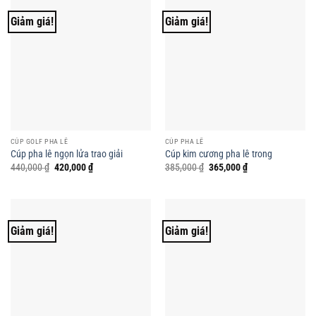
Giảm giá!
Giảm giá!
CÚP GOLF PHA LÊ
CÚP PHA LÊ
Cúp pha lê ngọn lửa trao giải
Cúp kim cương pha lê trong
Giá
Giá
Giá
Giá
440,000
₫
420,000
₫
385,000
₫
365,000
₫
gốc
hiện
gốc
hiện
là:
tại
là:
tại
440,000 ₫.
là:
385,000 ₫.
là:
420,000 ₫.
365,000 ₫.
Giảm giá!
Giảm giá!