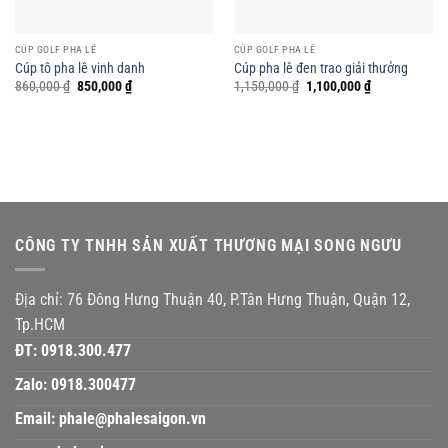
CÚP GOLF PHA LÊ
CÚP GOLF PHA LÊ
Cúp tô pha lê vinh danh
Cúp pha lê đen trao giải thưởng
Giá
Giá
Giá
Giá
860,000
₫
850,000
₫
1,150,000
₫
1,100,000
₫
gốc
hiện
gốc
hiện
là:
tại
là:
tại
860,000 ₫.
là:
1,150,000 ₫.
là:
850,000 ₫.
1,100,000 ₫.
CÔNG TY TNHH SẢN XUẤT THƯƠNG MẠI SONG NGƯU
Địa chỉ: 76 Đông Hưng Thuận 40, P.Tân Hưng Thuận, Quận 12,
Tp.HCM
ĐT:
0918.300.477
Zalo:
0918.300477
Email:
phale@phalesaigon.vn