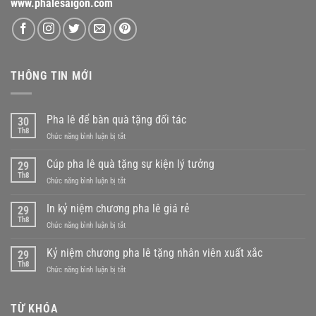
www.phalesaigon.com
THÔNG TIN MỚI
Pha lê để bàn quà tặng đối tác
30
Th8
ở
Chức năng bình luận bị tắt
Pha
lê
Cúp pha lê quà tặng sự kiện lý tưởng
29
để
Th8
ở
Chức năng bình luận bị tắt
bàn
Cúp
quà
pha
In kỷ niệm chương pha lê giá rẻ
tặng
29
lê
Th8
đối
ở
Chức năng bình luận bị tắt
quà
tác
In
tặng
kỷ
Kỷ niệm chương pha lê tặng nhân viên xuất xắc
sự
29
niệm
Th8
kiện
ở
Chức năng bình luận bị tắt
chương
lý
Kỷ
pha
tưởng
niệm
lê
chương
TỪ KHÓA
giá