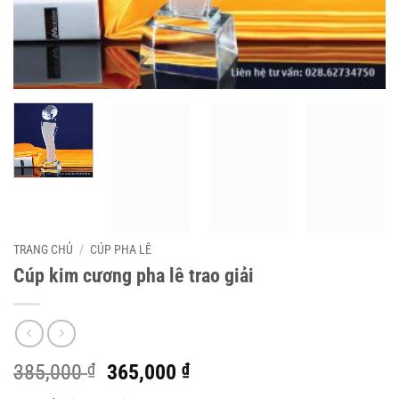
TRANG CHỦ
/
CÚP PHA LÊ
Cúp kim cương pha lê trao giải
Giá
Giá
385,000
₫
365,000
₫
gốc
hiện