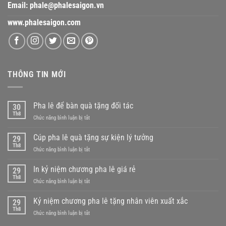
Email:
phale@phalesaigon.vn
www.phalesaigon.com
THÔNG TIN MỚI
Pha lê để bàn quà tặng đối tác
30
Th8
ở
Chức năng bình luận bị tắt
Pha
lê
Cúp pha lê quà tặng sự kiện lý tưởng
29
để
Th8
ở
Chức năng bình luận bị tắt
bàn
Cúp
quà
pha
In kỷ niệm chương pha lê giá rẻ
tặng
29
lê
Th8
đối
ở
Chức năng bình luận bị tắt
quà
tác
In
tặng
kỷ
Kỷ niệm chương pha lê tặng nhân viên xuất xắc
sự
29
niệm
Th8
kiện
ở
Chức năng bình luận bị tắt
chương
lý
Kỷ
pha