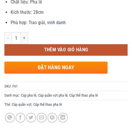
Chất liệu: Pha lê
là:
tại
385,000 ₫.
là:
Kích thước: 28cm
365,000 ₫.
Phù hợp: Trao giải,
vinh danh
Số lượng
THÊM VÀO GIỎ HÀNG
ĐẶT HÀNG NGAY
SKU:
F61
Danh mục:
Cúp pha lê
,
Cúp quần vợt pha lê
,
Cúp thể thao pha lê
Thẻ:
Cúp quần vợt
,
Cúp thể thao pha lê