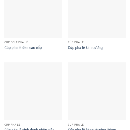
CÚP GOLF PHA LÊ
CÚP PHA LÊ
Cúp pha lê đen cao cấp
Cúp pha lê kim cương
CÚP PHA LÊ
CÚP PHA LÊ
Cúp pha lê vinh danh nhân viên
Cúp pha lê khen thưởng 26cm