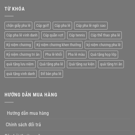
tưởng
niệm
lê
chương
TỪ KHÓA
giá
pha
rẻ
lê
tặng
chặn giấy pha lê
Cúp golf
Cúp pha lê
Cúp pha lê ngôi sao
nhân
viên
Cúp pha lê vinh danh
Cúp quần vợt
Cúp tennis
Cúp thể thao pha lê
xuất
xắc
Kỷ niệm chương
Kỷ niệm chương khen thưởng
kỷ niệm chương pha lê
Kỷ niệm chương tri ân
Pha lê khối
Pha lê màu
Quà tặng họp lớp
quà tặng lưu niệm
Quà tặng pha lê
Quà tặng sự kiện
quà tặng tri ân
quà tặng vinh danh
Để bàn pha lê
HƯỚNG DẪN MUA HÀNG
Hướng dẫn mua hàng
Chính sách đổi trả