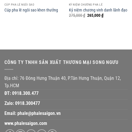
CÚP PHA LÊ NGÔI SAO
KỶ NIỆM CHƯƠNG PHA LÊ
Cúp pha lê ngôi sao khen thưởng
Kỷ niệm chương vinh danh lãnh đạo
Giá
Giá
275,000
₫
265,000
₫
gốc
hiện
là:
tại
275,000 ₫.
là:
265,000 ₫.
CÔNG TY TNHH SẢN XUẤT THƯƠNG MẠI SONG NGƯU
Địa chỉ: 76 Đông Hưng Thuận 40, P.Tân Hưng Thuận, Quận 12,
Tp.HCM
ĐT:
0918.300.477
Zalo:
0918.300477
Email:
phale@phalesaigon.vn
www.phalesaigon.com