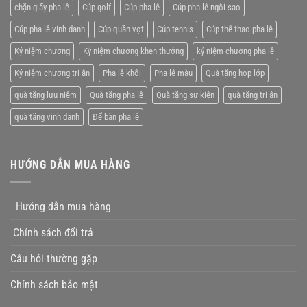
tặng
chặn giấy pha lê
Cúp golf
Cúp pha lê
Cúp pha lê ngôi sao
nhân
viên
Cúp pha lê vinh danh
Cúp quần vợt
Cúp tennis
Cúp thể thao pha lê
xuất
xắc
Kỷ niệm chương
Kỷ niệm chương khen thưởng
kỷ niệm chương pha lê
Kỷ niệm chương tri ân
Pha lê khối
Pha lê màu
Quà tặng họp lớp
quà tặng lưu niệm
Quà tặng pha lê
Quà tặng sự kiện
quà tặng tri ân
quà tặng vinh danh
Để bàn pha lê
HƯỚNG DẪN MUA HÀNG
Hướng dẫn mua hàng
Chính sách đổi trả
Câu hỏi thường gặp
Chính sách bảo mật