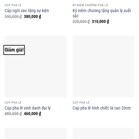
CÚP PHA LÊ
KỶ NIỆM CHƯƠNG PHA LÊ
Kỷ niệm chương tặng quản lý xuất
Cúp ngôi sao tặng sự kiện
sắc
Giá
Giá
390,000
₫
380,000
₫
gốc
hiện
Giá
Giá
320,000
₫
310,000
₫
là:
tại
gốc
hiện
390,000 ₫.
là:
là:
tại
380,000 ₫.
320,000 ₫.
là:
310,000 ₫.
Giảm giá!
CÚP PHA LÊ
CÚP PHA LÊ
Cúp pha lê vinh danh đại lý
Cúp pha lê hình chiếc lá cao 20cm
Giá
Giá
480,000
₫
460,000
₫
gốc
hiện
là:
tại
480,000 ₫.
là:
460,000 ₫.