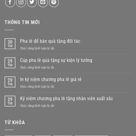
THÔNG TIN MỚI
Pha lê để bàn quà tặng đối tác
30
Th8
ở
Chức năng bình luận bị tắt
Pha
lê
Cúp pha lê quà tặng sự kiện lý tưởng
29
để
Th8
ở
Chức năng bình luận bị tắt
bàn
Cúp
quà
pha
In kỷ niệm chương pha lê giá rẻ
tặng
29
lê
Th8
đối
ở
Chức năng bình luận bị tắt
quà
tác
In
tặng
kỷ
Kỷ niệm chương pha lê tặng nhân viên xuất xắc
sự
29
niệm
Th8
kiện
ở
Chức năng bình luận bị tắt
chương
lý
Kỷ
pha
tưởng
niệm
lê
chương
TỪ KHÓA
giá
pha
rẻ
lê