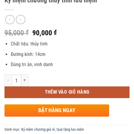
Kỷ niệm chương thủy tinh lưu niệm
Giá
Giá
95,000
₫
90,000
₫
gốc
hiện
Chất liệu: thủy tinh
là:
tại
95,000 ₫.
là:
Đường kính: 14cm
90,000 ₫.
Dùng tri ân, vinh danh
Số lượng
THÊM VÀO GIỎ HÀNG
ĐẶT HÀNG NGAY
Danh mục:
Kỷ niệm chương giá rẻ
,
Quà tặng lưu niệm