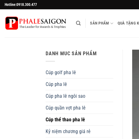
Skip
Hotline:0918.300.477
to
content
SẢN PHẨM
QUÀ TẶNG 
DANH MUC SẢN PHẨM
Cúp golf pha lê
Cúp pha lê
Cúp pha lê ngôi sao
Cúp quần vợt pha lê
Cúp thể thao pha lê
Kỷ niệm chương giá rẻ