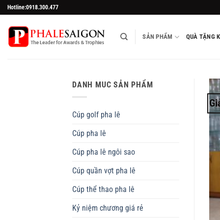
Skip
Hotline:0918.300.477
to
content
SẢN PHẨM
QUÀ TẶNG 
DANH MUC SẢN PHẨM
Gi
Cúp golf pha lê
Cúp pha lê
Cúp pha lê ngôi sao
Cúp quần vợt pha lê
Cúp thể thao pha lê
Kỷ niệm chương giá rẻ