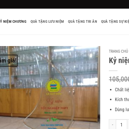
KỶ NIỆM CHƯƠNG
QUÀ TẶNG LƯU NIỆM
QUÀ TẶNG TRI ÂN
QUÀ TẶNG SỰ KI
TRANG CHỦ
Kỷ niệ
ảm giá!
105,0
Chất li
Kích th
Dùng lư
Số lượng