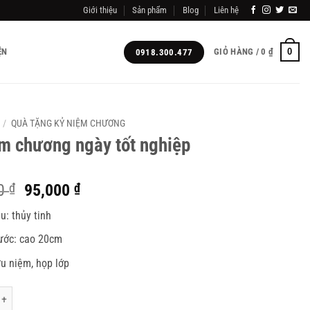
Giới thiệu
Sản phẩm
Blog
Liên hệ
0
ỆN
GIỎ HÀNG /
0
₫
0918.300.477
/
QUÀ TẶNG KỶ NIỆM CHƯƠNG
m chương ngày tốt nghiệp
Giá
Giá
00
₫
95,000
₫
gốc
hiện
ệu: thủy tinh
là:
tại
105,000 ₫.
là:
ước: cao 20cm
95,000 ₫.
u niệm, họp lớp