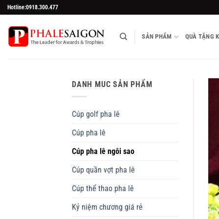
Skip
Hotline:0918.300.477
to
content
SẢN PHẨM
QUÀ TẶNG 
DANH MUC SẢN PHẨM
Cúp golf pha lê
Cúp pha lê
Cúp pha lê ngôi sao
Cúp quần vợt pha lê
Cúp thể thao pha lê
Kỷ niệm chương giá rẻ