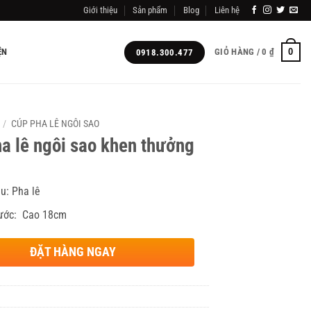
Giới thiệu
Sản phẩm
Blog
Liên hệ
0
ỆN
GIỎ HÀNG /
0
₫
0918.300.477
/
CÚP PHA LÊ NGÔI SAO
a lê ngôi sao khen thưởng
ệu: Pha lê
hước: Cao 18cm
ĐẶT HÀNG NGAY