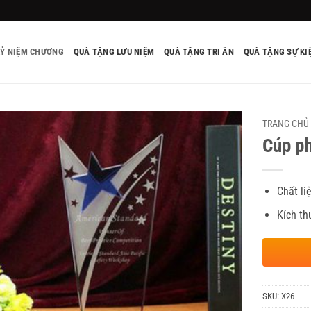
KỶ NIỆM CHƯƠNG
QUÀ TẶNG LƯU NIỆM
QUÀ TẶNG TRI ÂN
QUÀ TẶNG SỰ KI
TRANG CHỦ
Cúp ph
Chất li
Kích t
SKU:
X26