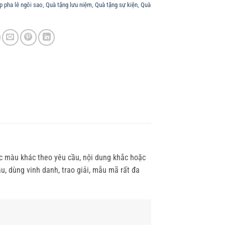
p pha lê ngôi sao
,
Quà tặng lưu niệm
,
Quà tặng sự kiện
,
Quà
ác màu khác theo yêu cầu, nội dung khắc hoặc
u, dùng vinh danh, trao giải, mẫu mã rất đa