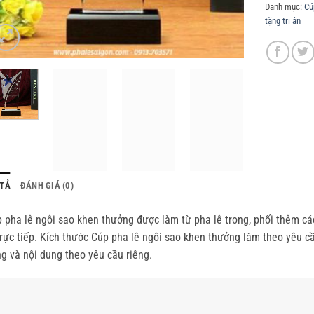
Danh mục:
Cú
tặng tri ân
TẢ
ĐÁNH GIÁ (0)
 pha lê ngôi sao khen thưởng được làm từ pha lê trong, phối thêm c
trực tiếp. Kích thước Cúp pha lê ngôi sao khen thưởng làm theo yêu cầ
g và nội dung theo yêu cầu riêng.