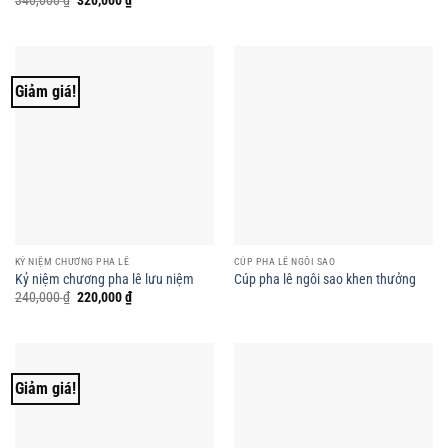
340,000
₫
320,000
₫
gốc
hiện
là:
tại
340,000 ₫.
là:
320,000 ₫.
Giảm giá!
KỶ NIỆM CHƯƠNG PHA LÊ
CÚP PHA LÊ NGÔI SAO
Kỷ niệm chương pha lê lưu niệm
Cúp pha lê ngôi sao khen thưởng
Giá
Giá
240,000
₫
220,000
₫
gốc
hiện
là:
tại
240,000 ₫.
là:
220,000 ₫.
Giảm giá!