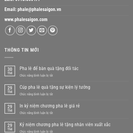
Email:
phale@phalesaigon.vn
www.phalesaigon.com
THÔNG TIN MỚI
Pha lê để bàn quà tặng đối tác
30
Th8
ở
Chức năng bình luận bị tắt
Pha
lê
Cúp pha lê quà tặng sự kiện lý tưởng
29
để
Th8
ở
Chức năng bình luận bị tắt
bàn
Cúp
quà
pha
In kỷ niệm chương pha lê giá rẻ
tặng
29
lê
Th8
đối
ở
Chức năng bình luận bị tắt
quà
tác
In
tặng
kỷ
Kỷ niệm chương pha lê tặng nhân viên xuất xắc
sự
29
niệm
Th8
kiện
ở
Chức năng bình luận bị tắt
chương