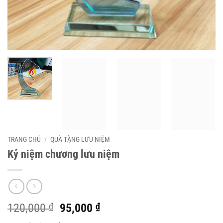
TRANG CHỦ
/
QUÀ TẶNG LƯU NIỆM
Kỷ niệm chương lưu niệm
Giá
Giá
120,000
₫
95,000
₫
gốc
hiện