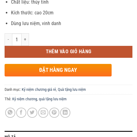
Chất liệu: thủy tinh
là:
tại
120,000 ₫.
là:
Kích thước: cao 20cm
95,000 ₫.
Dùng lưu niệm, vinh danh
Số lượng
THÊM VÀO GIỎ HÀNG
ĐẶT HÀNG NGAY
Danh mục:
Kỷ niệm chương giá rẻ
,
Quà tặng lưu niệm
Thẻ:
Kỷ niệm chương
,
quà tặng lưu niệm
MÔ TẢ