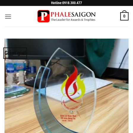
Skip
Hotline:0918.300.477
to
0
content
Giảm giá!