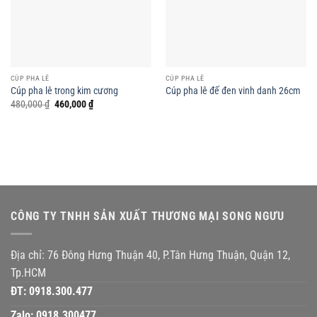
CÚP PHA LÊ
CÚP PHA LÊ
Cúp pha lê trong kim cương
Cúp pha lê đế đen vinh danh 26cm
Giá
Giá
480,000
₫
460,000
₫
gốc
hiện
là:
tại
480,000 ₫.
là:
460,000 ₫.
CÔNG TY TNHH SẢN XUẤT THƯƠNG MẠI SONG NGƯU
Địa chỉ: 76 Đông Hưng Thuận 40, P.Tân Hưng Thuận, Quận 12,
Tp.HCM
ĐT:
0918.300.477
Zalo:
0918.300477