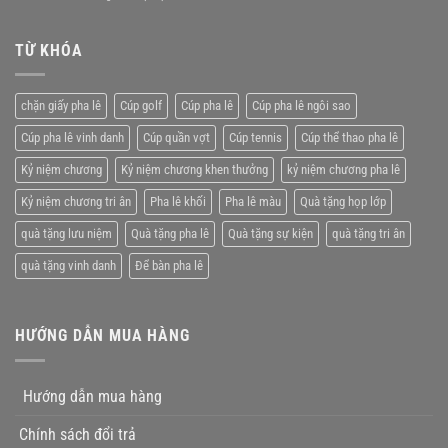
lý
Kỷ
pha
tưởng
niệm
lê
chương
TỪ KHÓA
giá
pha
rẻ
lê
tặng
chặn giấy pha lê
Cúp golf
Cúp pha lê
Cúp pha lê ngôi sao
nhân
viên
Cúp pha lê vinh danh
Cúp quần vợt
Cúp tennis
Cúp thể thao pha lê
xuất
xắc
Kỷ niệm chương
Kỷ niệm chương khen thưởng
kỷ niệm chương pha lê
Kỷ niệm chương tri ân
Pha lê khối
Pha lê màu
Quà tặng họp lớp
quà tặng lưu niệm
Quà tặng pha lê
Quà tặng sự kiện
quà tặng tri ân
quà tặng vinh danh
Để bàn pha lê
HƯỚNG DẪN MUA HÀNG
Hướng dẫn mua hàng
Chính sách đổi trả