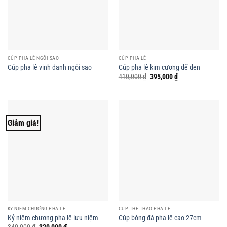
CÚP PHA LÊ NGÔI SAO
CÚP PHA LÊ
Cúp pha lê vinh danh ngôi sao
Cúp pha lê kim cương đế đen
Giá
Giá
410,000
₫
395,000
₫
gốc
hiện
là:
tại
410,000 ₫.
là:
395,000 ₫.
Giảm giá!
KỶ NIỆM CHƯƠNG PHA LÊ
CÚP THỂ THAO PHA LÊ
Kỷ niệm chương pha lê lưu niệm
Cúp bóng đá pha lê cao 27cm
Giá
Giá