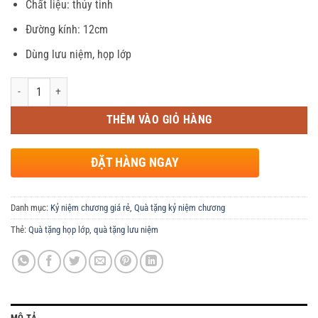
Chất liệu: thủy tinh
là:
tại
80,000 ₫.
là:
Đường kính: 12cm
70,000 ₫.
Dùng lưu niệm, họp lớp
Số lượng
THÊM VÀO GIỎ HÀNG
ĐẶT HÀNG NGAY
Danh mục:
Kỷ niệm chương giá rẻ
,
Quà tặng kỷ niệm chương
Thẻ:
Quà tặng họp lớp
,
quà tặng lưu niệm
MÔ TẢ