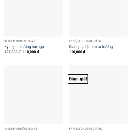
KỶ NIỆM CHƯƠNG GIÁ RẺ
KỶ NIỆM CHƯƠNG GIÁ RẺ
Kỷ niệm chương hội ngộ
Quà tặng 25 năm ra trường
Giá
Giá
125,000
₫
110,000
₫
110,000
₫
gốc
hiện
là:
tại
125,000 ₫.
là:
110,000 ₫.
Giảm giá!
KỶ NIỆM CHƯƠNG GIÁ RẺ
KỶ NIỆM CHƯƠNG GIÁ RẺ