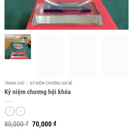
TRANG CHỦ
/
KỶ NIỆM CHƯƠNG GIÁ RẺ
Kỷ niệm chương hội khóa
Giá
Giá
80,000
₫
70,000
₫
gốc
hiện