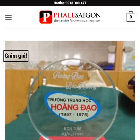
Skip
Hotline:0918.300.477
to
0
content
Giảm giá!