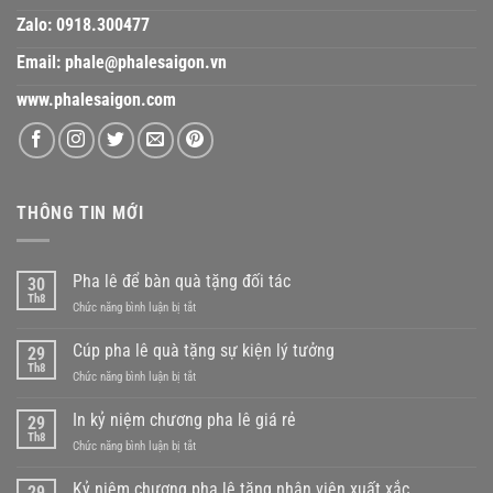
Zalo:
0918.300477
Email:
phale@phalesaigon.vn
www.phalesaigon.com
THÔNG TIN MỚI
Pha lê để bàn quà tặng đối tác
30
Th8
ở
Chức năng bình luận bị tắt
Pha
lê
Cúp pha lê quà tặng sự kiện lý tưởng
29
để
Th8
ở
Chức năng bình luận bị tắt
bàn
Cúp
quà
pha
In kỷ niệm chương pha lê giá rẻ
tặng
29
lê
Th8
đối
ở
Chức năng bình luận bị tắt
quà
tác
In
tặng
kỷ
Kỷ niệm chương pha lê tặng nhân viên xuất xắc
sự
29