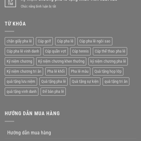
niệm
Th8
kiện
ở
Chức năng bình luận bị tắt
chương
lý
Kỷ
pha
tưởng
niệm
lê
chương
TỪ KHÓA
giá
pha
rẻ
lê
tặng
chặn giấy pha lê
Cúp golf
Cúp pha lê
Cúp pha lê ngôi sao
nhân
viên
Cúp pha lê vinh danh
Cúp quần vợt
Cúp tennis
Cúp thể thao pha lê
xuất
xắc
Kỷ niệm chương
Kỷ niệm chương khen thưởng
kỷ niệm chương pha lê
Kỷ niệm chương tri ân
Pha lê khối
Pha lê màu
Quà tặng họp lớp
quà tặng lưu niệm
Quà tặng pha lê
Quà tặng sự kiện
quà tặng tri ân
quà tặng vinh danh
Để bàn pha lê
HƯỚNG DẪN MUA HÀNG
Hướng dẫn mua hàng