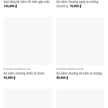
Quà tặng kỷ niệm 50 năm gặp mặt
Kỷ niệm chương ngày ra trường
Giá
Giá
145,000
₫
80,000
₫
70,000
₫
gốc
hiện
là:
tại
80,000 ₫.
là:
70,000 ₫.
KỶ NIỆM CHƯƠNG GIÁ RẺ
KỶ NIỆM CHƯƠNG GIÁ RẺ
Kỷ niệm chương chiếc lá 20cm
Kỷ niệm chương 30 năm ra trường
95,000
₫
80,000
₫