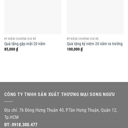
KỶ NIỆM CHƯƠNG GIÁ RẺ
KỶ NIỆM CHƯƠNG GIÁ RẺ
Quà tặng gặp mặt 20 năm
Quà tặng kỷ niệm 20 năm ra trường
85,000
₫
100,000
₫
CÔNG TY TNHH SẢN XUẤT THƯƠNG MẠI SONG NGƯU
Địa chỉ: 76 Đông Hưng Thuận 40, P.Tân Hưng Thuận, Quận 12,
Tp.HCM
ĐT:
0918.300.477