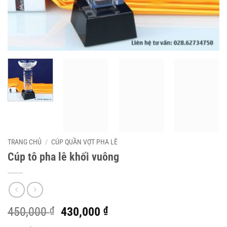
TRANG CHỦ
/
CÚP QUẦN VỢT PHA LÊ
Cúp tô pha lê khối vuông
Giá
Giá
450,000
₫
430,000
₫
gốc
hiện