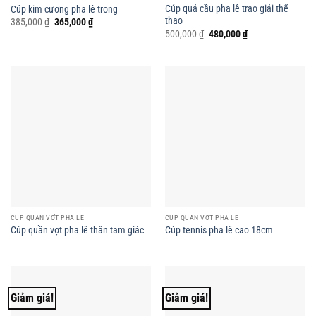
Cúp quả cầu pha lê trao giải thể
Cúp kim cương pha lê trong
thao
Giá
Giá
385,000
₫
365,000
₫
gốc
hiện
Giá
Giá
500,000
₫
480,000
₫
là:
tại
gốc
hiện
385,000 ₫.
là:
là:
tại
365,000 ₫.
500,000 ₫.
là:
480,000 ₫.
CÚP QUẦN VỢT PHA LÊ
CÚP QUẦN VỢT PHA LÊ
Cúp quần vợt pha lê thân tam giác
Cúp tennis pha lê cao 18cm
Giảm giá!
Giảm giá!