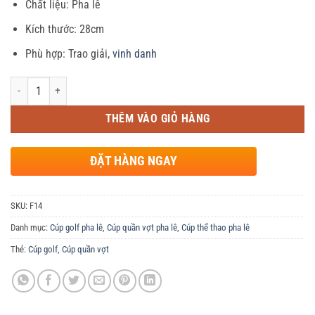
Chất liệu: Pha lê
là:
tại
450,000 ₫.
là:
Kích thước: 28cm
430,000 ₫.
Phù hợp: Trao giải,
vinh danh
Số lượng
THÊM VÀO GIỎ HÀNG
ĐẶT HÀNG NGAY
SKU:
F14
Danh mục:
Cúp golf pha lê
,
Cúp quần vợt pha lê
,
Cúp thể thao pha lê
Thẻ:
Cúp golf
,
Cúp quần vợt