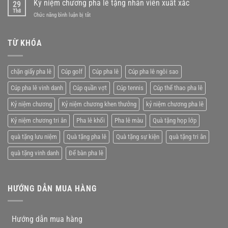
Kỷ niệm chương pha lê tặng nhân viên xuất xắc
sự
29
niệm
Th8
kiện
ở
Chức năng bình luận bị tắt
chương
lý
Kỷ
pha
tưởng
niệm
lê
chương
TỪ KHÓA
giá
pha
rẻ
lê
tặng
chặn giấy pha lê
Cúp golf
Cúp pha lê
Cúp pha lê ngôi sao
nhân
viên
Cúp pha lê vinh danh
Cúp quần vợt
Cúp tennis
Cúp thể thao pha lê
xuất
xắc
Kỷ niệm chương
Kỷ niệm chương khen thưởng
kỷ niệm chương pha lê
Kỷ niệm chương tri ân
Pha lê khối
Pha lê màu
Quà tặng họp lớp
quà tặng lưu niệm
Quà tặng pha lê
Quà tặng sự kiện
quà tặng tri ân
quà tặng vinh danh
Để bàn pha lê
HƯỚNG DẪN MUA HÀNG
Hướng dẫn mua hàng