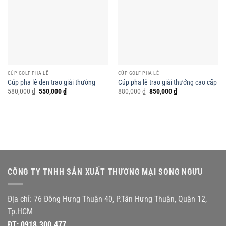
CÚP GOLF PHA LÊ
CÚP GOLF PHA LÊ
Cúp pha lê đen trao giải thưởng
Cúp pha lê trao giải thưởng cao cấp
Giá
Giá
Giá
Giá
580,000
₫
550,000
₫
880,000
₫
850,000
₫
gốc
hiện
gốc
hiện
là:
tại
là:
tại
580,000 ₫.
là:
880,000 ₫.
là:
550,000 ₫.
850,000 ₫.
CÔNG TY TNHH SẢN XUẤT THƯƠNG MẠI SONG NGƯU
Địa chỉ: 76 Đông Hưng Thuận 40, P.Tân Hưng Thuận, Quận 12,
Tp.HCM
ĐT:
0918.300.477