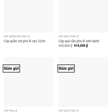
CÚP QUẦN VỢT PHA LÊ
CÚP GOLF PHA LÊ
Cúp quần vợt pha lê cao 22cm
Cúp quả cầu pha lê vinh danh
Giá
Giá
420,000
₫
410,000
₫
gốc
hiện
là:
tại
420,000 ₫.
là:
410,000 ₫.
Giảm giá!
Giảm giá!
CÚP PHA LÊ
CÚP GOLF PHA LÊ