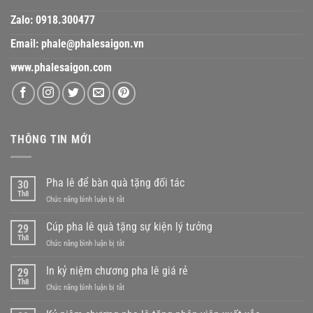
Zalo:
0918.300477
Email:
phale@phalesaigon.vn
www.phalesaigon.com
THÔNG TIN MỚI
Pha lê để bàn quà tặng đối tác
30
Th8
ở
Chức năng bình luận bị tắt
Pha
lê
Cúp pha lê quà tặng sự kiện lý tưởng
29
để
Th8
ở
Chức năng bình luận bị tắt
bàn
Cúp
quà
pha
In kỷ niệm chương pha lê giá rẻ
tặng
29
lê
Th8
đối
ở
Chức năng bình luận bị tắt
quà
tác
In
tặng
kỷ