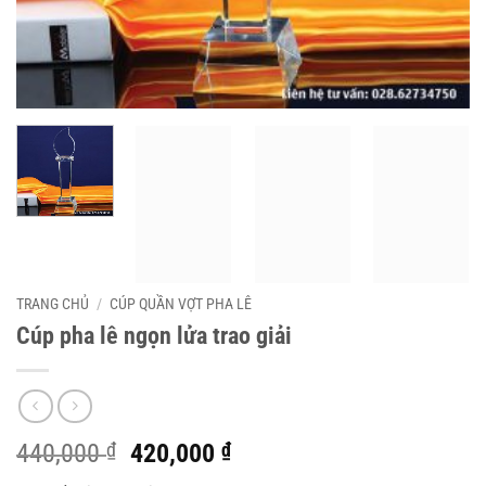
TRANG CHỦ
/
CÚP QUẦN VỢT PHA LÊ
Cúp pha lê ngọn lửa trao giải
Giá
Giá
440,000
₫
420,000
₫
gốc
hiện