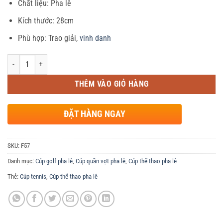
Chất liệu: Pha lê
là:
tại
440,000 ₫.
là:
Kích thước: 28cm
420,000 ₫.
Phù hợp: Trao giải,
vinh danh
Số lượng
THÊM VÀO GIỎ HÀNG
ĐẶT HÀNG NGAY
SKU:
F57
Danh mục:
Cúp golf pha lê
,
Cúp quần vợt pha lê
,
Cúp thể thao pha lê
Thẻ:
Cúp tennis
,
Cúp thể thao pha lê