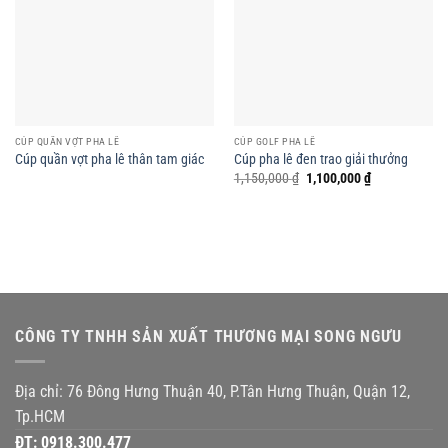
CÚP QUẦN VỢT PHA LÊ
CÚP GOLF PHA LÊ
Cúp quần vợt pha lê thân tam giác
Cúp pha lê đen trao giải thưởng
Giá
Giá
1,150,000
₫
1,100,000
₫
gốc
hiện
là:
tại
1,150,000 ₫.
là:
1,100,000 ₫.
CÔNG TY TNHH SẢN XUẤT THƯƠNG MẠI SONG NGƯU
Địa chỉ: 76 Đông Hưng Thuận 40, P.Tân Hưng Thuận, Quận 12,
Tp.HCM
ĐT:
0918.300.477