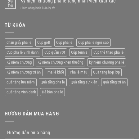
Kỷ niệm chương pha lê tặng nhân viên xuất xắc
sự
29
niệm
Th8
kiện
ở
Chức năng bình luận bị tắt
chương
lý
Kỷ
pha
tưởng
niệm
lê
chương
TỪ KHÓA
giá
pha
rẻ
lê
tặng
chặn giấy pha lê
Cúp golf
Cúp pha lê
Cúp pha lê ngôi sao
nhân
viên
Cúp pha lê vinh danh
Cúp quần vợt
Cúp tennis
Cúp thể thao pha lê
xuất
xắc
Kỷ niệm chương
Kỷ niệm chương khen thưởng
kỷ niệm chương pha lê
Kỷ niệm chương tri ân
Pha lê khối
Pha lê màu
Quà tặng họp lớp
quà tặng lưu niệm
Quà tặng pha lê
Quà tặng sự kiện
quà tặng tri ân
quà tặng vinh danh
Để bàn pha lê
HƯỚNG DẪN MUA HÀNG
Hướng dẫn mua hàng