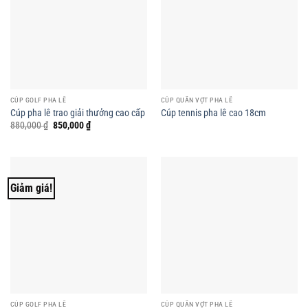
CÚP GOLF PHA LÊ
CÚP QUẦN VỢT PHA LÊ
Cúp pha lê trao giải thưởng cao cấp
Cúp tennis pha lê cao 18cm
Giá
Giá
880,000
₫
850,000
₫
gốc
hiện
là:
tại
880,000 ₫.
là:
850,000 ₫.
Giảm giá!
CÚP GOLF PHA LÊ
CÚP QUẦN VỢT PHA LÊ