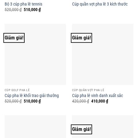
Bộ 3 cúp pha lê tennis
Cúp quần vợt pha lê 3 kích thước
Giá
Giá
520,000
₫
510,000
₫
gốc
hiện
là:
tại
520,000 ₫.
là:
510,000 ₫.
Giảm giá!
Giảm giá!
CÚP GOLF PHA LÊ
CÚP QUẦN VỢT PHA LÊ
Cúp pha lê khối trao giải thưởng
Cúp pha lê vinh danh xuất sắc
Giá
Giá
Giá
Giá
520,000
₫
510,000
₫
420,000
₫
410,000
₫
gốc
hiện
gốc
hiện
là:
tại
là:
tại
520,000 ₫.
là:
420,000 ₫.
là:
510,000 ₫.
410,000 ₫.
Giảm giá!