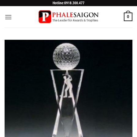
Skip
Hotline:0918.300.477
to
0
content