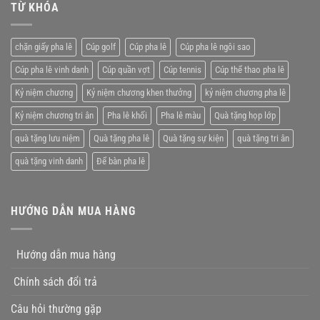
chương
TỪ KHÓA
giá
pha
rẻ
lê
tặng
chặn giấy pha lê
Cúp golf
Cúp pha lê
Cúp pha lê ngôi sao
nhân
viên
Cúp pha lê vinh danh
Cúp quần vợt
Cúp tennis
Cúp thể thao pha lê
xuất
xắc
Kỷ niệm chương
Kỷ niệm chương khen thưởng
kỷ niệm chương pha lê
Kỷ niệm chương tri ân
Pha lê khối
Pha lê màu
Quà tặng họp lớp
quà tặng lưu niệm
Quà tặng pha lê
Quà tặng sự kiện
quà tặng tri ân
quà tặng vinh danh
Để bàn pha lê
HƯỚNG DẪN MUA HÀNG
Hướng dẫn mua hàng
Chính sách đổi trả
Câu hỏi thường gặp