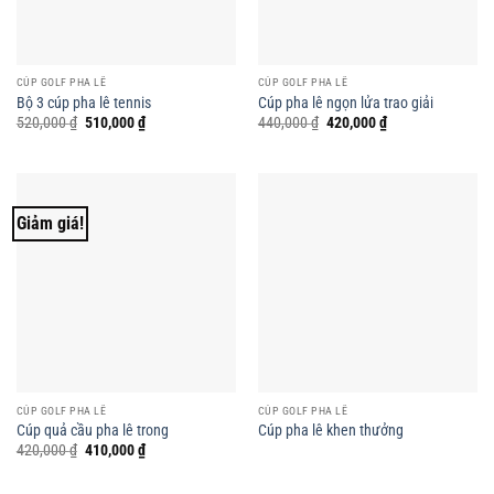
CÚP GOLF PHA LÊ
CÚP GOLF PHA LÊ
Bộ 3 cúp pha lê tennis
Cúp pha lê ngọn lửa trao giải
Giá
Giá
Giá
Giá
520,000
₫
510,000
₫
440,000
₫
420,000
₫
gốc
hiện
gốc
hiện
là:
tại
là:
tại
520,000 ₫.
là:
440,000 ₫.
là:
510,000 ₫.
420,000 ₫.
Giảm giá!
CÚP GOLF PHA LÊ
CÚP GOLF PHA LÊ
Cúp quả cầu pha lê trong
Cúp pha lê khen thưởng
Giá
Giá
420,000
₫
410,000
₫
gốc
hiện
là:
tại
420,000 ₫.
là: