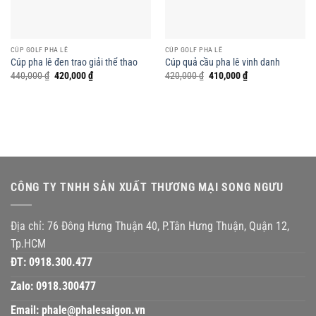
CÚP GOLF PHA LÊ
CÚP GOLF PHA LÊ
Cúp pha lê đen trao giải thể thao
Cúp quả cầu pha lê vinh danh
Giá
Giá
Giá
Giá
440,000
₫
420,000
₫
420,000
₫
410,000
₫
gốc
hiện
gốc
hiện
là:
tại
là:
tại
440,000 ₫.
là:
420,000 ₫.
là:
420,000 ₫.
410,000 ₫.
CÔNG TY TNHH SẢN XUẤT THƯƠNG MẠI SONG NGƯU
Địa chỉ: 76 Đông Hưng Thuận 40, P.Tân Hưng Thuận, Quận 12,
Tp.HCM
ĐT:
0918.300.477
Zalo:
0918.300477
Email:
phale@phalesaigon.vn