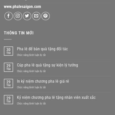
www.phalesaigon.com
THÔNG TIN MỚI
Pha lê để bàn quà tặng đối tác
30
Th8
ở
Chức năng bình luận bị tắt
Pha
lê
Cúp pha lê quà tặng sự kiện lý tưởng
29
để
Th8
ở
Chức năng bình luận bị tắt
bàn
Cúp
quà
pha
In kỷ niệm chương pha lê giá rẻ
tặng
29
lê
Th8
đối
ở
Chức năng bình luận bị tắt
quà
tác
In
tặng
kỷ
Kỷ niệm chương pha lê tặng nhân viên xuất xắc
sự
29
niệm
Th8
kiện
ở
Chức năng bình luận bị tắt
chương
lý
Kỷ
pha
tưởng
niệm
lê