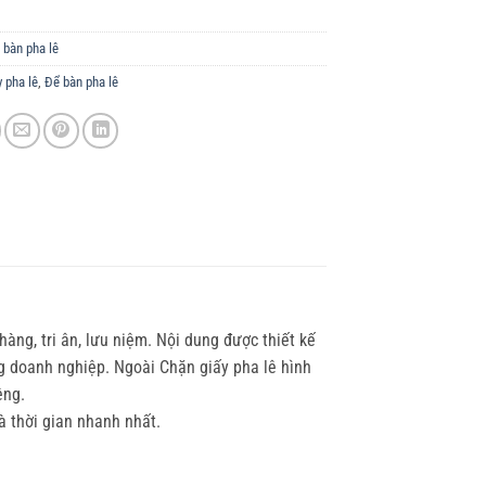
 bàn pha lê
y pha lê
,
Để bàn pha lê
àng, tri ân, lưu niệm. Nội dung được thiết kế
g doanh nghiệp. Ngoài Chặn giấy pha lê hình
êng.
à thời gian nhanh nhất.