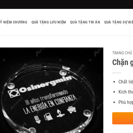
KỶ NIỆM CHƯƠNG
QUÀ TẶNG LƯU NIỆM
QUÀ TẶNG TRI ÂN
QUÀ TẶNG SỰ KI
TRANG CHỦ
Chặn g
Chất li
Kích th
Phù hợ