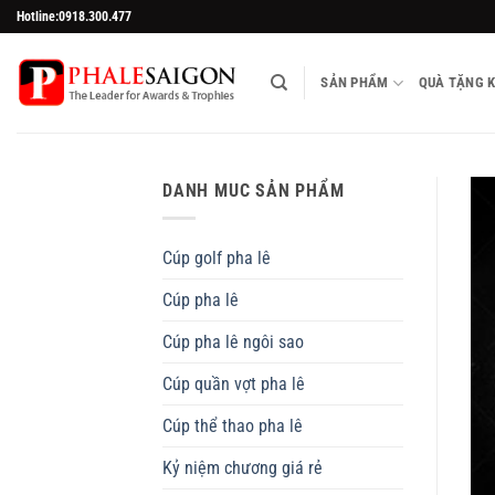
Skip
Hotline:0918.300.477
to
content
SẢN PHẨM
QUÀ TẶNG 
DANH MUC SẢN PHẨM
Cúp golf pha lê
Cúp pha lê
Cúp pha lê ngôi sao
Cúp quần vợt pha lê
Cúp thể thao pha lê
Kỷ niệm chương giá rẻ