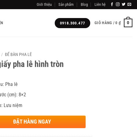
Giới thiệu
Sản phẩm
Blog
Liên hệ
0
ỆN
GIỎ HÀNG /
0
₫
0918.300.477
/
ĐỂ BÀN PHA LÊ
iấy pha lê hình tròn
ệu: Pha lê
ước (cm): 8×2
p: Lưu niệm
ĐẶT HÀNG NGAY