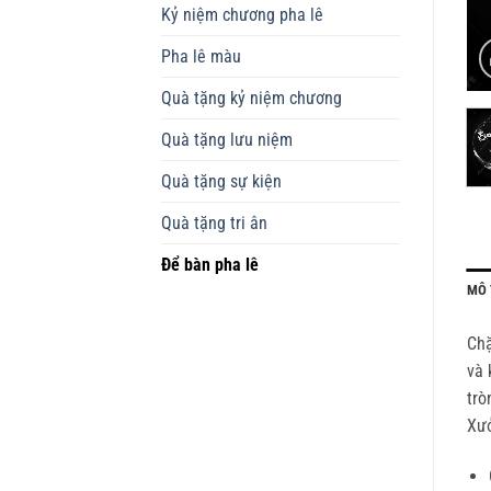
Kỷ niệm chương pha lê
Pha lê màu
Quà tặng kỷ niệm chương
Quà tặng lưu niệm
Quà tặng sự kiện
Quà tặng tri ân
Để bàn pha lê
MÔ 
Chặ
và 
trò
Xưở