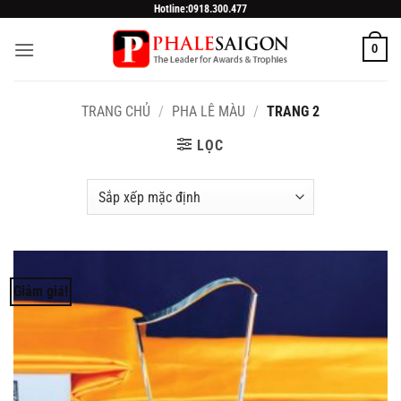
Skip
Hotline:0918.300.477
to
0
content
TRANG CHỦ
/
PHA LÊ MÀU
/
TRANG 2
LỌC
Giảm giá!