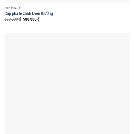
CÚP PHA LÊ
Cúp pha lê xanh khen thưởng
Giá
Giá
590,000
₫
580,000
₫
gốc
hiện
là:
tại
590,000 ₫.
là:
580,000 ₫.