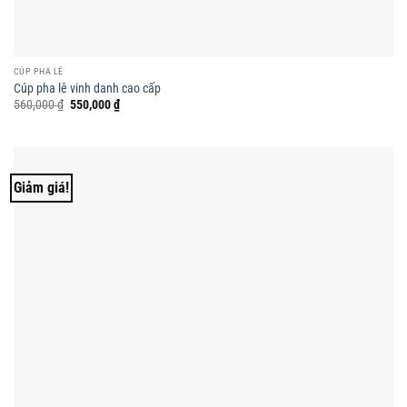
CÚP PHA LÊ
Cúp pha lê vinh danh cao cấp
Giá
Giá
560,000
₫
550,000
₫
gốc
hiện
là:
tại
560,000 ₫.
là:
550,000 ₫.
Giảm giá!