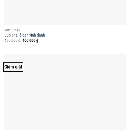
CÚP PHA LÊ
Cúp pha lê đen vinh danh
Giá
Giá
480,000
₫
460,000
₫
gốc
hiện
là:
tại
480,000 ₫.
là:
460,000 ₫.
Giảm giá!