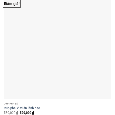
Giảm giá!
CÚP PHA LÊ
Cúp pha lê tri ân lãnh đạo
Giá
Giá
530,000
₫
520,000
₫