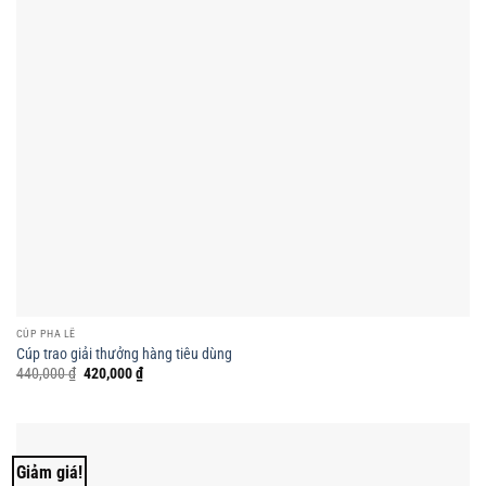
CÚP PHA LÊ
Cúp trao giải thưởng hàng tiêu dùng
Giá
Giá
440,000
₫
420,000
₫
gốc
hiện
là:
tại
440,000 ₫.
là:
420,000 ₫.
Giảm giá!