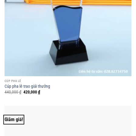
CÚP PHA LÊ
Cúp pha lê trao giải thưởng
Giá
Giá
440,000
₫
420,000
₫
gốc
hiện
là:
tại
440,000 ₫.
là:
420,000 ₫.
Giảm giá!