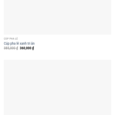
CÚP PHA LÊ
Cúp pha lê xanh tri ân
Giá
Giá
385,000
₫
360,000
₫
gốc
hiện
là:
tại
385,000 ₫.
là:
360,000 ₫.