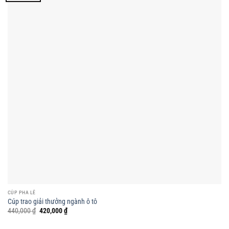
CÚP PHA LÊ
Cúp trao giải thưởng ngành ô tô
Giá
Giá
440,000
₫
420,000
₫
gốc
hiện
là:
tại