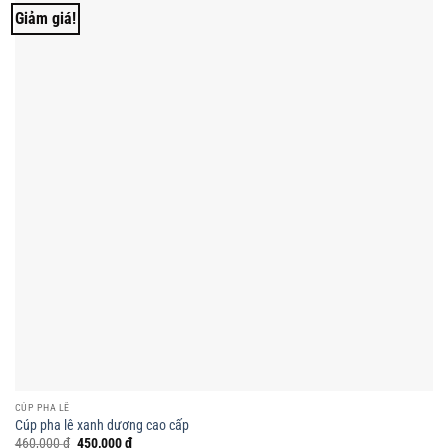
Giảm giá!
CÚP PHA LÊ
Cúp pha lê xanh dương cao cấp
Giá
Giá
460,000
₫
450,000
₫