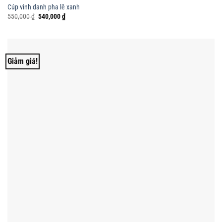
Cúp vinh danh pha lê xanh
Giá
Giá
550,000
₫
540,000
₫
gốc
hiện
là:
tại
550,000 ₫.
là:
540,000 ₫.
Giảm giá!