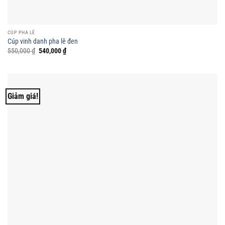
CÚP PHA LÊ
Cúp vinh danh pha lê đen
Giá
Giá
550,000
₫
540,000
₫
gốc
hiện
là:
tại
550,000 ₫.
là:
540,000 ₫.
Giảm giá!