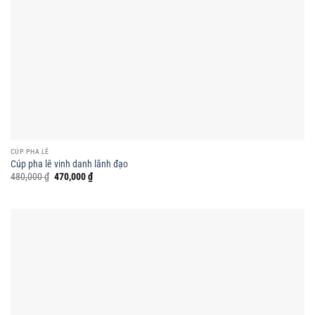
CÚP PHA LÊ
Cúp pha lê vinh danh lãnh đạo
Giá
Giá
480,000
₫
470,000
₫
gốc
hiện
là:
tại
480,000 ₫.
là:
470,000 ₫.