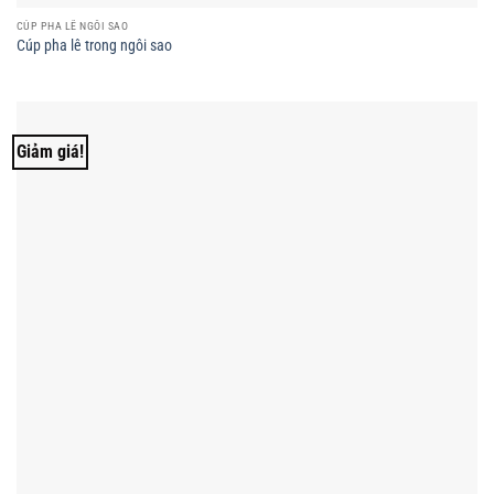
CÚP PHA LÊ NGÔI SAO
Cúp pha lê trong ngôi sao
Giảm giá!