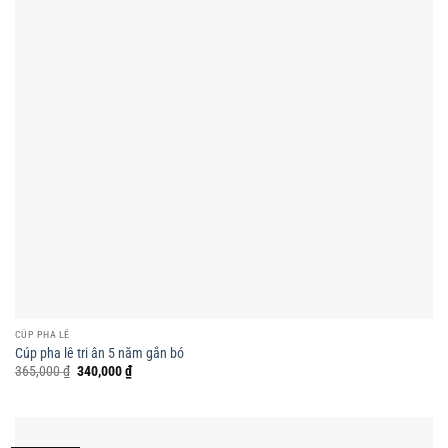
CÚP PHA LÊ
Cúp pha lê tri ân 5 năm gắn bó
Giá
Giá
365,000
₫
340,000
₫
gốc
hiện
là:
tại
365,000 ₫.
là:
340,000 ₫.