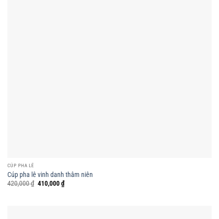
CÚP PHA LÊ
Cúp pha lê vinh danh thâm niên
Giá
Giá
420,000
₫
410,000
₫
gốc
hiện
là:
tại
420,000 ₫.
là:
410,000 ₫.