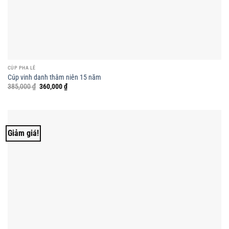
CÚP PHA LÊ
Cúp vinh danh thâm niên 15 năm
Giá
Giá
385,000
₫
360,000
₫
gốc
hiện
là:
tại
385,000 ₫.
là:
360,000 ₫.
Giảm giá!