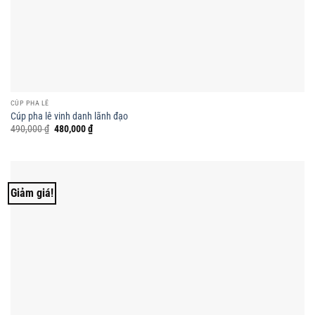
CÚP PHA LÊ
Cúp pha lê vinh danh lãnh đạo
Giá
Giá
490,000
₫
480,000
₫
gốc
hiện
là:
tại
490,000 ₫.
là:
480,000 ₫.
Giảm giá!