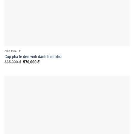
CÚP PHA LÊ
Cúp pha lê đen vinh danh hình khối
Giá
Giá
585,000
₫
570,000
₫
gốc
hiện
là:
tại
585,000 ₫.
là:
570,000 ₫.