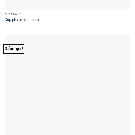
CÚP PHA LÊ
Cúp pha lê đen tri ân
Giảm giá!