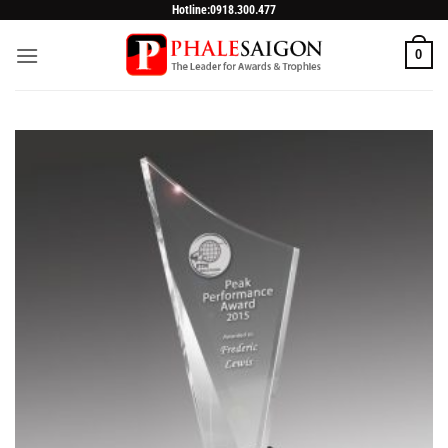
Skip
Hotline:0918.300.477
to
0
content