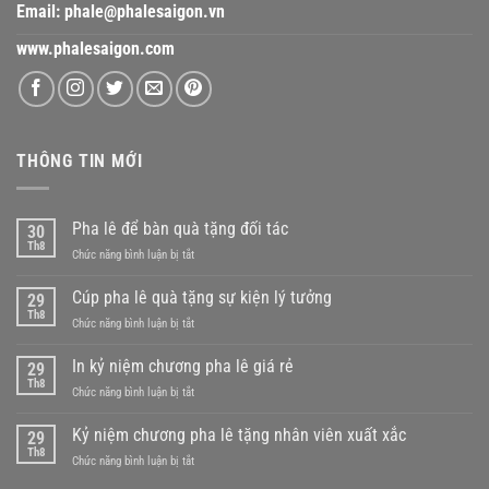
Email:
phale@phalesaigon.vn
www.phalesaigon.com
THÔNG TIN MỚI
Pha lê để bàn quà tặng đối tác
30
Th8
ở
Chức năng bình luận bị tắt
Pha
lê
Cúp pha lê quà tặng sự kiện lý tưởng
29
để
Th8
ở
Chức năng bình luận bị tắt
bàn
Cúp
quà
pha
In kỷ niệm chương pha lê giá rẻ
tặng
29
lê
Th8
đối
ở
Chức năng bình luận bị tắt
quà
tác
In
tặng
kỷ
Kỷ niệm chương pha lê tặng nhân viên xuất xắc
sự
29
niệm
Th8
kiện
ở
Chức năng bình luận bị tắt
chương
lý
Kỷ
pha