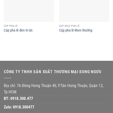
CÚP PHA LÊ
CÚP GOLF PHA LÊ
Cúp pha lê đen tri ân
Cúp pha lê khen thưởng
CÔNG TY TNHH SẢN XUẤT THƯƠNG MẠI SONG NGƯU
Địa chỉ: 76 Đông Hưng Thuận 40, P.Tân Hưng Thuận, Quận 12,
Tp.HCM
ĐT:
0918.300.477
Zalo:
0918.300477