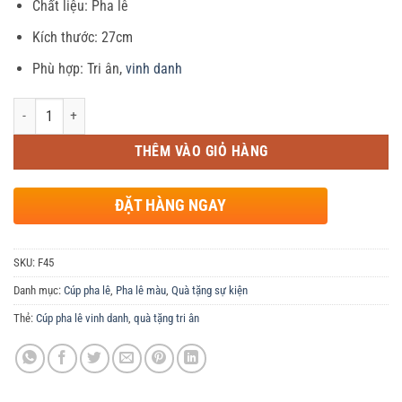
Chất liệu: Pha lê
Kích thước: 27cm
Phù hợp: Tri ân,
vinh danh
Số lượng
THÊM VÀO GIỎ HÀNG
ĐẶT HÀNG NGAY
SKU:
F45
Danh mục:
Cúp pha lê
,
Pha lê màu
,
Quà tặng sự kiện
Thẻ:
Cúp pha lê vinh danh
,
quà tặng tri ân