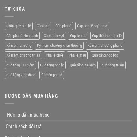
tưởng
niệm
lê
chương
TỪ KHÓA
giá
pha
rẻ
lê
tặng
chặn giấy pha lê
Cúp golf
Cúp pha lê
Cúp pha lê ngôi sao
nhân
viên
Cúp pha lê vinh danh
Cúp quần vợt
Cúp tennis
Cúp thể thao pha lê
xuất
xắc
Kỷ niệm chương
Kỷ niệm chương khen thưởng
kỷ niệm chương pha lê
Kỷ niệm chương tri ân
Pha lê khối
Pha lê màu
Quà tặng họp lớp
quà tặng lưu niệm
Quà tặng pha lê
Quà tặng sự kiện
quà tặng tri ân
quà tặng vinh danh
Để bàn pha lê
HƯỚNG DẪN MUA HÀNG
Hướng dẫn mua hàng
Chính sách đổi trả