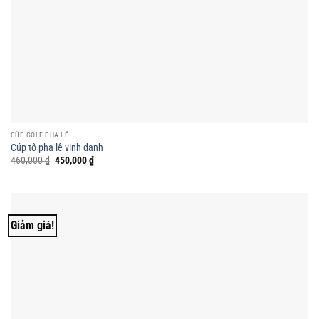
CÚP GOLF PHA LÊ
Cúp tô pha lê vinh danh
Giá
Giá
460,000
₫
450,000
₫
gốc
hiện
là:
tại
460,000 ₫.
là:
450,000 ₫.
Giảm giá!