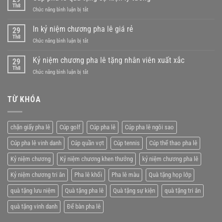
để
Th8
ở
Chức năng bình luận bị tắt
bàn
Cúp
quà
pha
In kỷ niệm chương pha lê giá rẻ
tặng
29
lê
Th8
đối
ở
Chức năng bình luận bị tắt
quà
tác
In
tặng
kỷ
Kỷ niệm chương pha lê tặng nhân viên xuất xắc
sự
29
niệm
Th8
kiện
ở
Chức năng bình luận bị tắt
chương
lý
Kỷ
pha
tưởng
niệm
lê
chương
TỪ KHÓA
giá
pha
rẻ
lê
tặng
chặn giấy pha lê
Cúp golf
Cúp pha lê
Cúp pha lê ngôi sao
nhân
viên
Cúp pha lê vinh danh
Cúp quần vợt
Cúp tennis
Cúp thể thao pha lê
xuất
xắc
Kỷ niệm chương
Kỷ niệm chương khen thưởng
kỷ niệm chương pha lê
Kỷ niệm chương tri ân
Pha lê khối
Pha lê màu
Quà tặng họp lớp
quà tặng lưu niệm
Quà tặng pha lê
Quà tặng sự kiện
quà tặng tri ân
quà tặng vinh danh
Để bàn pha lê