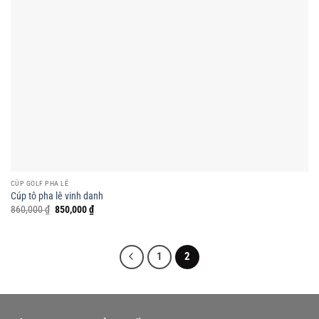
CÚP GOLF PHA LÊ
Cúp tô pha lê vinh danh
Giá
Giá
860,000
₫
850,000
₫
gốc
hiện
là:
tại
860,000 ₫.
là:
850,000 ₫.
1
2