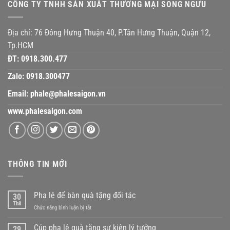
CÔNG TY TNHH SẢN XUẤT THƯƠNG MẠI SONG NGƯU
Địa chỉ: 76 Đông Hưng Thuận 40, P.Tân Hưng Thuận, Quận 12,
Tp.HCM
ĐT:
0918.300.477
Zalo:
0918.300477
Email:
phale@phalesaigon.vn
www.phalesaigon.com
THÔNG TIN MỚI
Pha lê để bàn quà tặng đối tác
30
Th8
ở
Chức năng bình luận bị tắt
Pha
lê
Cúp pha lê quà tặng sự kiện lý tưởng
29