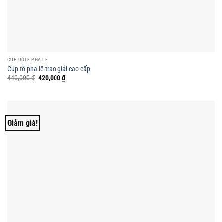
CÚP GOLF PHA LÊ
Cúp tô pha lê trao giải cao cấp
Giá
Giá
440,000
₫
420,000
₫
gốc
hiện
là:
tại
440,000 ₫.
là:
420,000 ₫.
Giảm giá!