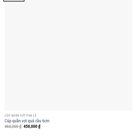
CÚP QUẦN VỢT PHA LÊ
Cúp quần vợt quả cầu 6cm
Giá
Giá
460,000
₫
450,000
₫
gốc
hiện
là:
tại