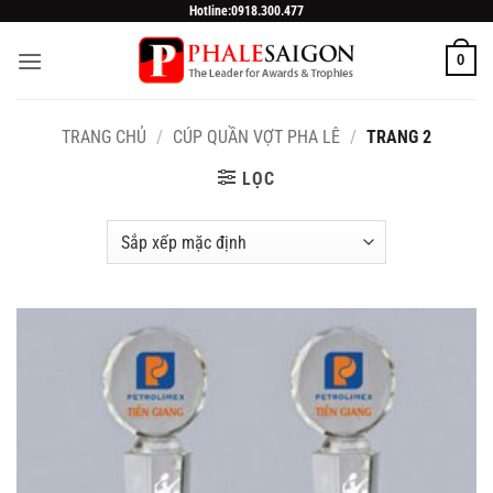
Skip
Hotline:0918.300.477
to
0
content
TRANG CHỦ
/
CÚP QUẦN VỢT PHA LÊ
/
TRANG 2
LỌC