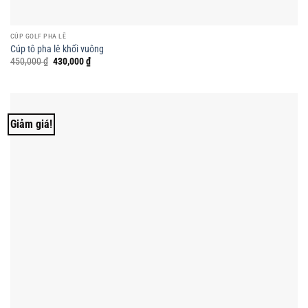
CÚP GOLF PHA LÊ
Cúp tô pha lê khối vuông
Giá
Giá
450,000
₫
430,000
₫
gốc
hiện
là:
tại
450,000 ₫.
là:
430,000 ₫.
Giảm giá!