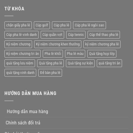
tưởng
niệm
lê
chương
TỪ KHÓA
giá
pha
rẻ
lê
tặng
chặn giấy pha lê
Cúp golf
Cúp pha lê
Cúp pha lê ngôi sao
nhân
viên
Cúp pha lê vinh danh
Cúp quần vợt
Cúp tennis
Cúp thể thao pha lê
xuất
xắc
Kỷ niệm chương
Kỷ niệm chương khen thưởng
kỷ niệm chương pha lê
Kỷ niệm chương tri ân
Pha lê khối
Pha lê màu
Quà tặng họp lớp
quà tặng lưu niệm
Quà tặng pha lê
Quà tặng sự kiện
quà tặng tri ân
quà tặng vinh danh
Để bàn pha lê
HƯỚNG DẪN MUA HÀNG
Hướng dẫn mua hàng
Chính sách đổi trả