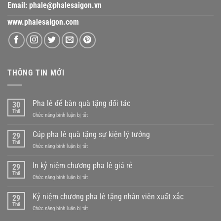
Email:
phale@phalesaigon.vn
www.phalesaigon.com
THÔNG TIN MỚI
Pha lê để bàn quà tặng đối tác
30
Th8
ở
Chức năng bình luận bị tắt
Pha
lê
Cúp pha lê quà tặng sự kiện lý tưởng
29
để
Th8
ở
Chức năng bình luận bị tắt
bàn
Cúp
quà
pha
In kỷ niệm chương pha lê giá rẻ
tặng
29
lê
Th8
đối
ở
Chức năng bình luận bị tắt
quà
tác
In
tặng
kỷ
Kỷ niệm chương pha lê tặng nhân viên xuất xắc
sự
29
niệm
Th8
kiện
ở
Chức năng bình luận bị tắt
chương
lý
Kỷ
pha