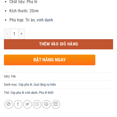
Chất liệu: Pha lê
là:
tại
540,000 ₫.
là:
Kích thước: 20cm
530,000 ₫.
Phù hợp: Tri ân,
vinh danh
Số lượng
THÊM VÀO GIỎ HÀNG
ĐẶT HÀNG NGAY
SKU:
F96
Danh mục:
Cúp pha lê
,
Quà tặng sự kiện
Thẻ:
Cúp pha lê vinh danh
,
Pha lê khối