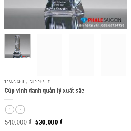
TRANG CHỦ
/
CÚP PHA LÊ
Cúp vinh danh quản lý xuất sắc
Giá
Giá
540,000
₫
530,000
₫
gốc
hiện