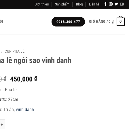
Giới thiệu
Sản phẩm
Blog
Liên hệ
0
ỆN
GIỎ HÀNG /
0
₫
0918.300.477
/
CÚP PHA LÊ
a lê ngôi sao vinh danh
Giá
Giá
00
₫
450,000
₫
gốc
hiện
ệu: Pha lê
là:
tại
460,000 ₫.
là:
hước: 27cm
450,000 ₫.
: Tri ân,
vinh danh