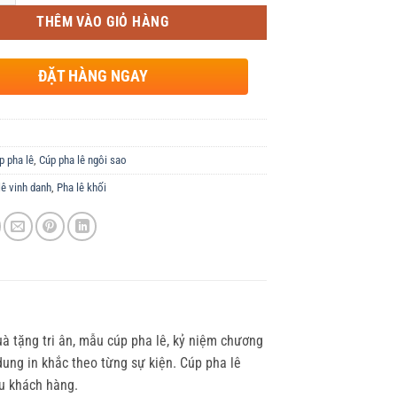
THÊM VÀO GIỎ HÀNG
ĐẶT HÀNG NGAY
p pha lê
,
Cúp pha lê ngôi sao
lê vinh danh
,
Pha lê khối
uà tặng tri ân, mẫu cúp pha lê, kỷ niệm chương
dung in khắc theo từng sự kiện. Cúp pha lê
ầu khách hàng.