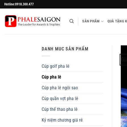
Skip
Hotline:0918.300.477
to
content
SẢN PHẨM
QUÀ TẶNG 
DANH MUC SẢN PHẨM
Gi
Cúp golf pha lê
Cúp pha lê
Cúp pha lê ngôi sao
Cúp quần vợt pha lê
Cúp thể thao pha lê
Kỷ niệm chương giá rẻ