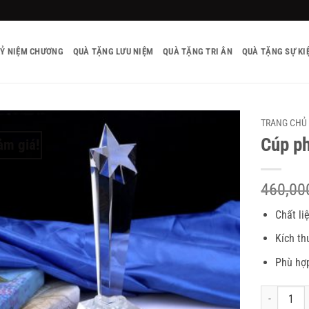
KỶ NIỆM CHƯƠNG
QUÀ TẶNG LƯU NIỆM
QUÀ TẶNG TRI ÂN
QUÀ TẶNG SỰ KI
TRANG CHỦ
Cúp ph
ảm giá!
460,0
Chất li
Kích t
Phù hợp
Số lượng