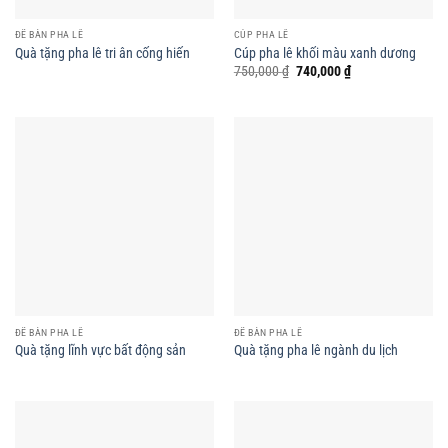
ĐỂ BÀN PHA LÊ
CÚP PHA LÊ
Quà tặng pha lê tri ân cống hiến
Cúp pha lê khối màu xanh dương
Giá
Giá
750,000
₫
740,000
₫
gốc
hiện
là:
tại
750,000 ₫.
là:
740,000 ₫.
ĐỂ BÀN PHA LÊ
ĐỂ BÀN PHA LÊ
Quà tặng lĩnh vực bất động sản
Quà tặng pha lê ngành du lịch