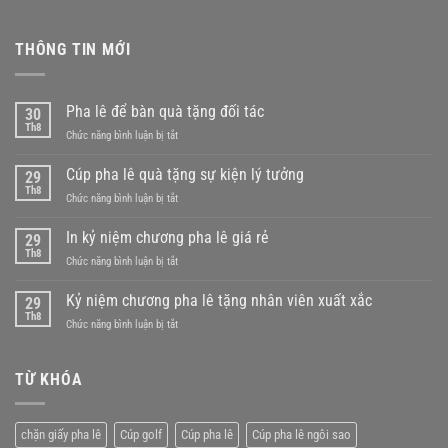
THÔNG TIN MỚI
Pha lê để bàn quà tặng đối tác
30
Th8
ở
Chức năng bình luận bị tắt
Pha
lê
Cúp pha lê quà tặng sự kiện lý tưởng
29
để
Th8
ở
Chức năng bình luận bị tắt
bàn
Cúp
quà
pha
In kỷ niệm chương pha lê giá rẻ
tặng
29
lê
Th8
đối
ở
Chức năng bình luận bị tắt
quà
tác
In
tặng
kỷ
Kỷ niệm chương pha lê tặng nhân viên xuất xắc
sự
29
niệm
Th8
kiện
ở
Chức năng bình luận bị tắt
chương
lý
Kỷ
pha
tưởng
niệm
lê
chương
TỪ KHÓA
giá
pha
rẻ
lê
tặng
chặn giấy pha lê
Cúp golf
Cúp pha lê
Cúp pha lê ngôi sao
nhân