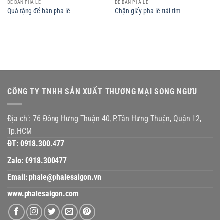
ĐỂ BÀN PHA LÊ
ĐỂ BÀN PHA LÊ
Quà tặng để bàn pha lê
Chặn giấy pha lê trái tim
CÔNG TY TNHH SẢN XUẤT THƯƠNG MẠI SONG NGƯU
Địa chỉ: 76 Đông Hưng Thuận 40, P.Tân Hưng Thuận, Quận 12,
Tp.HCM
ĐT:
0918.300.477
Zalo:
0918.300477
Email:
phale@phalesaigon.vn
www.phalesaigon.com