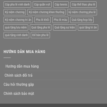
viên
Cúp pha lê vinh danh
Cúp quần vợt
Cúp tennis
Cúp thể thao pha lê
xuất
xắc
Kỷ niệm chương
Kỷ niệm chương khen thưởng
kỷ niệm chương pha lê
Kỷ niệm chương tri ân
Pha lê khối
Pha lê màu
Quà tặng họp lớp
quà tặng lưu niệm
Quà tặng pha lê
Quà tặng sự kiện
quà tặng tri ân
quà tặng vinh danh
Để bàn pha lê
HƯỚNG DẪN MUA HÀNG
Hướng dẫn mua hàng
Chính sách đổi trả
Câu hỏi thường gặp
Chính sách bảo mật